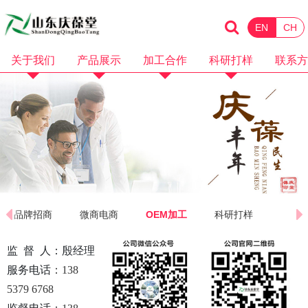
EN
CH
关于我们
产品展示
加工合作
科研打样
联系方
企业简介
化妆品
消械加工
品牌招商
企业资质
保健食品
面膜加工
微商电商
品牌故事
水剂加工
OEM加工
产品视频
膏霜加工
科研打样
企业视频
乳液加工
品牌招商
微商电商
OEM加工
科研打样
洗护加工
监督
人
：殷经理
洁面卸妆加工
服务电话
：
138
5379 6768
隔离防晒加工