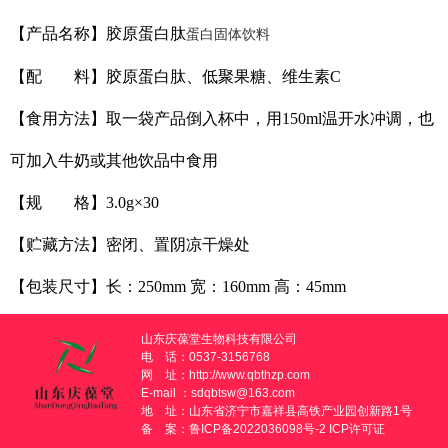
【产品名称】胶原蛋白肽
蛋白固体饮料
【配 料】胶原蛋白肽、低聚果糖、维生素C
【食用方法】取一袋产品倒入杯中，用150ml温开水冲调，也
可加入牛奶或其他饮品中食用
【规 格】3.0g×30
【贮藏方法】密闭、置阴凉干燥处
【包装尺寸】长：250mm 宽：160mm 高：45mm
山东庆葆堂生物科技有限公司
电 话：0537-3156768
网 址：
http://www.qbthzp.com
E-mail ：sdqbtsw@163.com
地 址：山东省济宁市嘉祥县高铁产业园创新路1号
备 案：
鲁ICP备2022036098号-2
ICP许可证