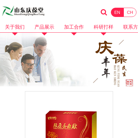
EN
CH
关于我们
产品展示
加工合作
科研打样
联系方
企业简介
化妆品
消械加工
品牌招商
企业资质
保健食品
面膜加工
微商电商
品牌故事
水剂加工
OEM加工
产品视频
膏霜加工
科研打样
企业视频
乳液加工
洗护加工
洁面卸妆加工
隔离防晒加工