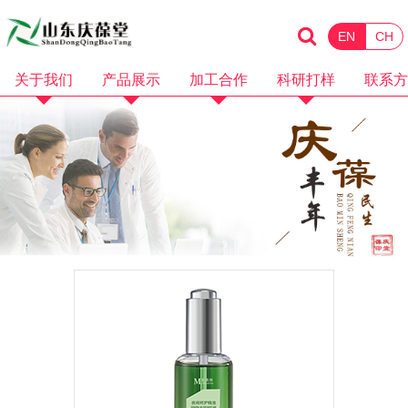
EN
CH
关于我们
产品展示
加工合作
科研打样
联系方
企业简介
化妆品
消械加工
品牌招商
企业资质
保健食品
面膜加工
微商电商
品牌故事
水剂加工
OEM加工
产品视频
膏霜加工
科研打样
企业视频
乳液加工
洗护加工
洁面卸妆加工
隔离防晒加工