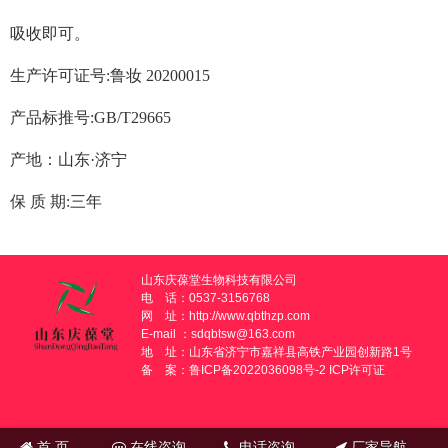
吸收即可。
生产许可证号:鲁妆 20200015
产品标推号:GB/T29665
产地：山东·济宁
保 质 期:三年
山东庆葆堂生物科技有限公司
电 话：0537-3156768
网 址：
http://www.qbthzp.com
E-mail ：sdqbtsw@163.com
地 址：山东省济宁市嘉祥县高铁产业园创新路1号
备 案：
鲁ICP备2022036098号-2
ICP许可证
首 页
在线咨询
电话咨询
厂家导航