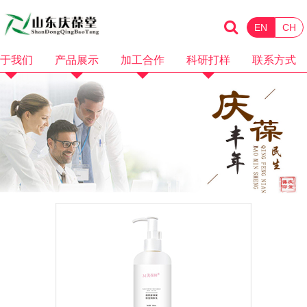
EN
CH
于我们
产品展示
加工合作
科研打样
联系方式
企业简介
化妆品
消械加工
品牌招商
企业资质
保健食品
面膜加工
微商电商
品牌故事
水剂加工
OEM加工
产品视频
膏霜加工
科研打样
企业视频
乳液加工
洗护加工
洁面卸妆加工
隔离防晒加工