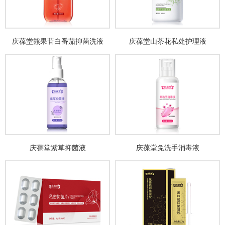
庆葆堂熊果苷白番茄抑菌洗液
庆葆堂山茶花私处护理液
庆葆堂紫草抑菌液
庆葆堂免洗手消毒液