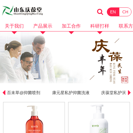
EN
CH
关于我们
产品展示
加工合作
科研打样
联系方
企业简介
化妆品
消械加工
品牌招商
企业资质
保健食品
面膜加工
微商电商
品牌故事
水剂加工
OEM加工
产品视频
膏霜加工
科研打样
企业视频
乳液加工
百未草@抑菌喷剂
康元星私护抑菌洗液
庆葆堂私护润滑
洗护加工
洁面卸妆加工
隔离防晒加工