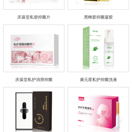
庆葆堂私密抑菌片
黑蜂胶抑菌凝胶
庆葆堂私护润滑抑菌
康元星私护抑菌洗液