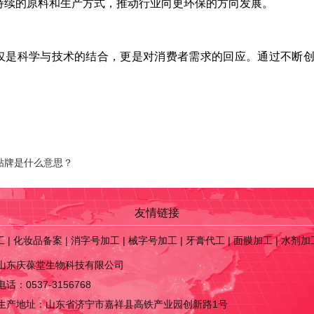
持续的原料和生产方式，推动行业向更环保的方向发展。
仅是科学与技术的结合，更是对消费者需求的回应。通过不断
贴牌是什么意思？
友情链接
工
|
化妆品备案
|
消字号加工
|
械字号加工
|
牙膏代工
|
面膜加工
|
水剂加
山东庆葆堂生物科技有限公司
电话：0537-3156768
生产地址：山东省济宁市嘉祥县高铁产业园创新路1号